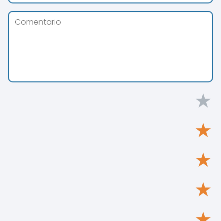
★
★
★
★
★