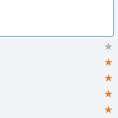
★
★
★
★
★