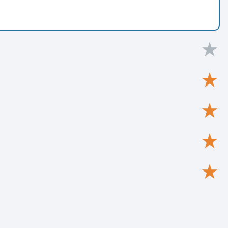
★
★
★
★
★