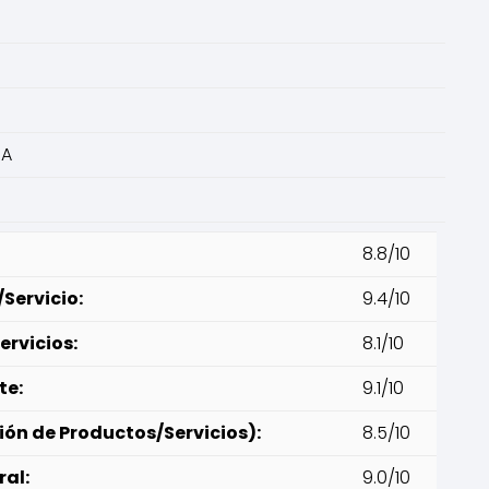
IA
8.8/10
Servicio:
9.4/10
ervicios:
8.1/10
te:
9.1/10
ión de Productos/Servicios):
8.5/10
ral:
9.0/10