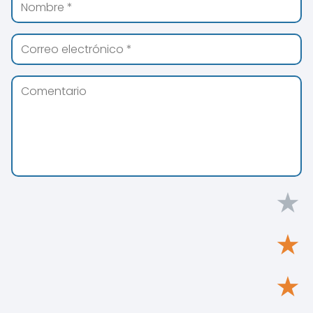
★
★
★