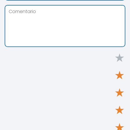
★
★
★
★
★