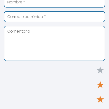
★
★
★