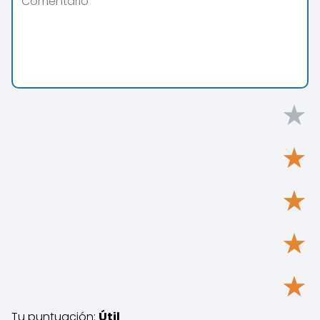
★
★
★
★
★
Tu puntuación:
Útil