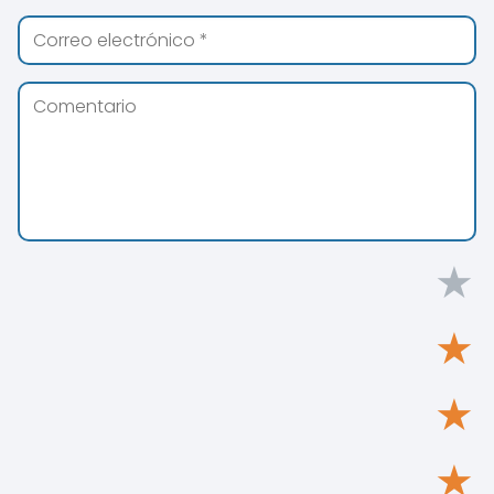
★
★
★
★