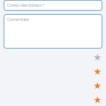
★
★
★
★