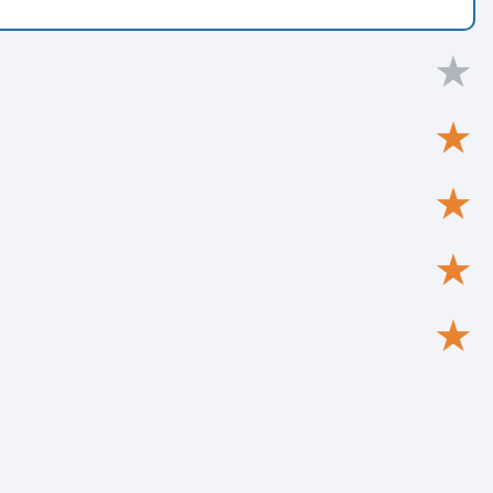
★
★
★
★
★