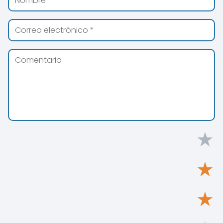
★
★
★