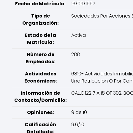
Fecha de Matrícula:
16/09/1997
Tipo de
Sociedades Por Acciones S
Organización:
Estado de la
Activa
Matrícula:
Número de
288
Empleados:
Actividades
6810- Actividades Inmobili
Económicas:
Una Retribucion O Por Contr
Información de
CALLE 122 7 A 18 OF 302, 
Contacto/Domicilio:
Opiniones:
9 de 10
Calificación
9.6/10
Detallada: