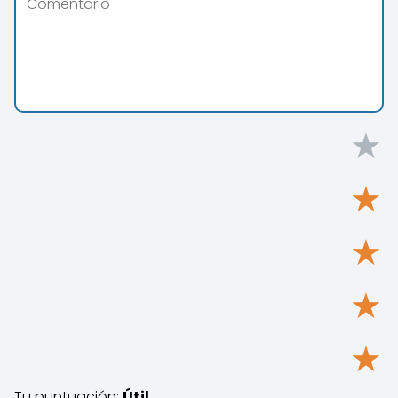
★
★
★
★
★
Tu puntuación:
Útil