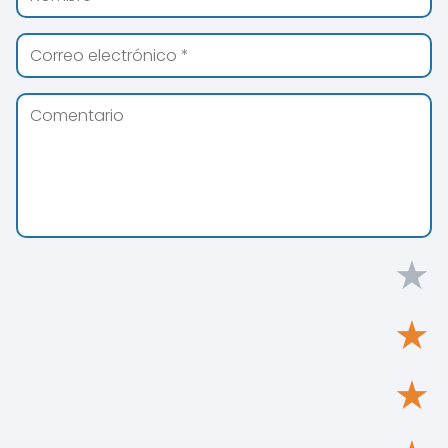
★
★
★