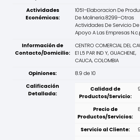
Actividades
1051–Elaboracion De Prod
Económicas:
De Molineria.8299–Otras
Actividades De Servicio De
Apoyo A Las Empresas N.c.
Información de
CENTRO COMERCIAL DEL C
Contacto/Domicilio:
E1 L5 PAR IND Y, GUACHENE,
CAUCA, COLOMBIA
Opiniones:
8.9 de 10
Calificación
Calidad de
Detallada:
Productos/Servicio:
Precio de
Productos/Servicios:
Servicio al Cliente:
9