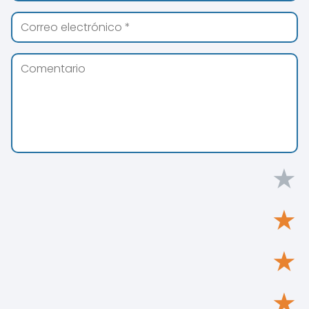
★
★
★
★