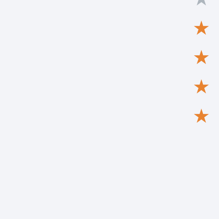
★
★
★
★