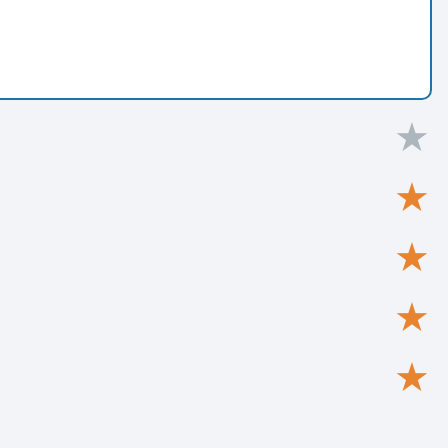
★
★
★
★
★