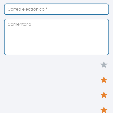
★
★
★
★