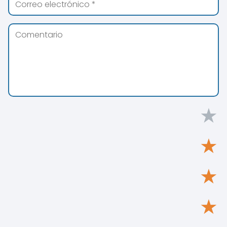
★
★
★
★