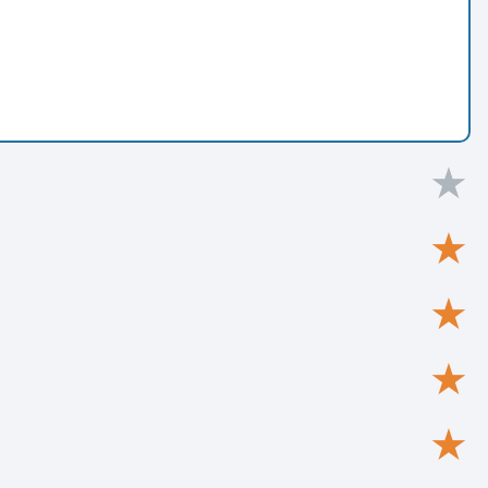
★
★
★
★
★