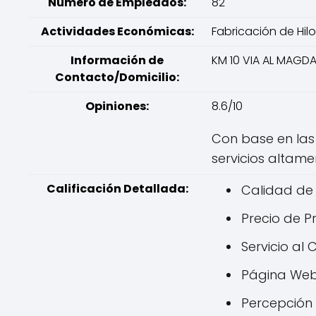
Número de Empleados:
82
Actividades Económicas:
Fabricación de Hilo
Información de
KM 10 VIA AL MAGD
Contacto/Domicilio:
Opiniones:
8.6/10
Con base en las
servicios altame
Calificación Detallada:
Calidad de 
Precio de Pr
Servicio al C
Página Web 
Percepción G