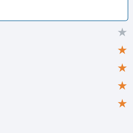
★
★
★
★
★