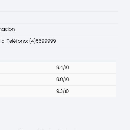
rnacion
bia, Teléfono: (4)5699999
9.4/10
8.8/10
9.3/10