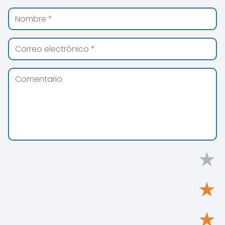
★
★
★