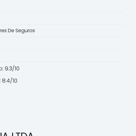
res De Seguros
: 9.3/10
 8.4/10