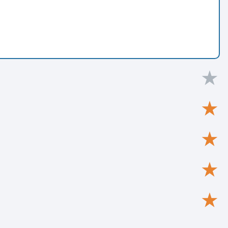
★
★
★
★
★