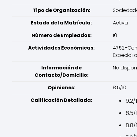
Tipo de Organización:
Sociedade
Estado de la Matrícula:
Activa
Número de Empleados:
10
Actividades Económicas:
4752–Comer
Especiali
Información de
No dispon
Contacto/Domicilio:
Opiniones:
8.5/10
Calificación Detallada:
9.2/
8.5/
8.8/