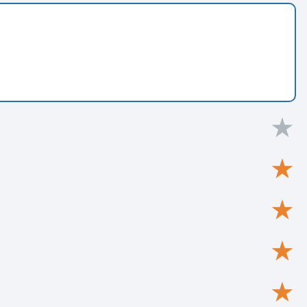
★
★
★
★
★