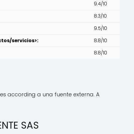
9.4/10
8.3/10
9.5/10
tos/servicios>:
8.8/10
8.8/10
es according a una fuente externa. A
ENTE SAS