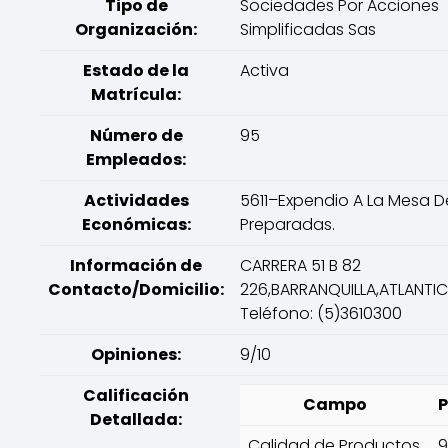
Tipo de
Sociedades Por Acciones
Organización:
Simplificadas Sas
Estado de la
Activa
Matrícula:
Número de
95
Empleados:
Actividades
5611–Expendio A La Mesa 
Económicas:
Preparadas.
Información de
CARRERA 51 B 82
Contacto/Domicilio:
226,BARRANQUILLA,ATLANTI
Teléfono: (5)3610300
Opiniones:
9/10
Calificación
Campo
P
Detallada:
Calidad de Productos
9