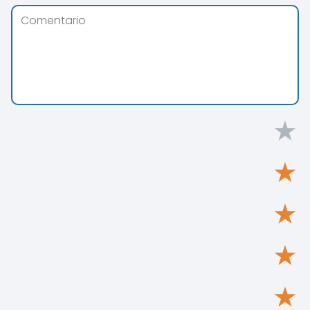
★
★
★
★
★