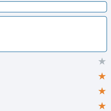
★
★
★
★