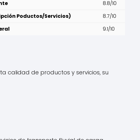
ente
8.8/10
ipción Poductos/Servicios)
8.7/10
eral
9.1/10
lta calidad de productos y servicios, su