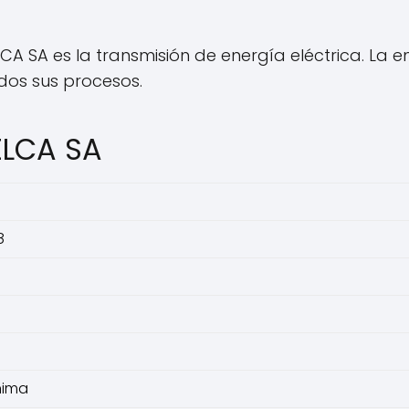
A SA es la transmisión de energía eléctrica. La e
odos sus procesos.
ELCA SA
8
nima