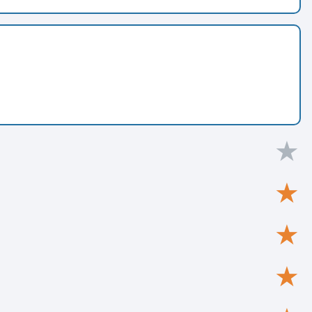
★
★
★
★