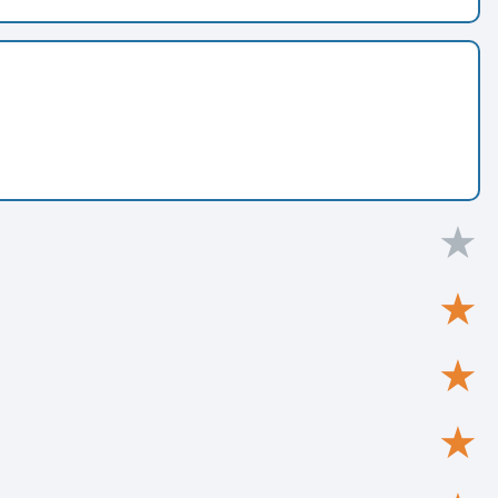
★
★
★
★