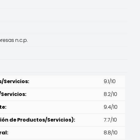
resas n.c.p.
/Servicios:
9.1/10
Servicios:
8.2/10
te:
9.4/10
ión de Productos/Servicios):
7.7/10
al:
8.8/10