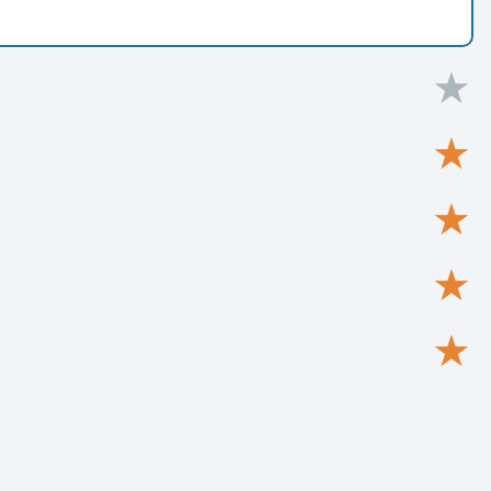
★
★
★
★
★