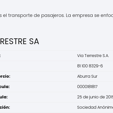
 es el transporte de pasajeros. La empresa se enfoc
RRESTRE SA
:
Via Terrestre S.A.
81 100 8329-6
cio:
Aburra Sur
cula:
0000181817
ula:
25 de junio de 201
ción:
Sociedad Anónim