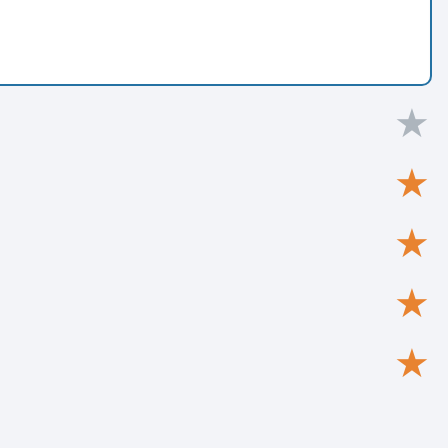
★
★
★
★
★