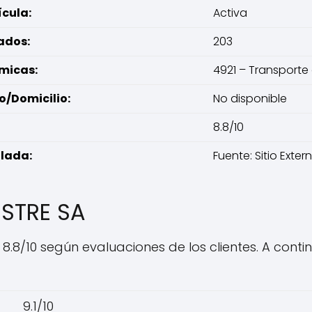
ícula:
Activa
ados:
203
micas:
4921 – Transporte
/Domicilio:
No disponible
8.8/10
llada:
Fuente: Sitio Exter
ESTRE SA
8.8/10 según evaluaciones de los clientes. A conti
9.1/10