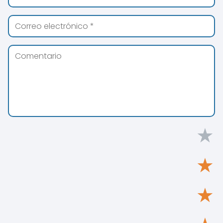
★
★
★