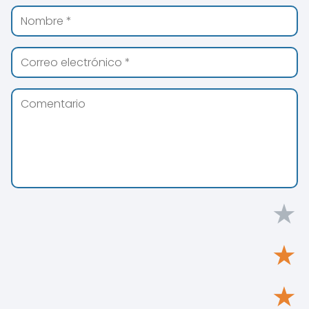
★
★
★