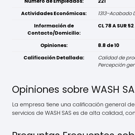
Número de Empleados:
221
Actividades Económicas:
1313–Acabado De
Información de
CL 78 A SUR 52
Contacto/Domicilio:
Opiniones:
8.8 de 10
Calificación Detallada:
Calidad de produ
Percepción gene
Opiniones sobre WASH S
La empresa tiene una calificación general de
servicios de WASH SAS es de alta calidad, co