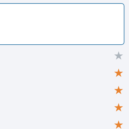
★
★
★
★
★