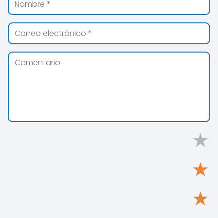
★
★
★