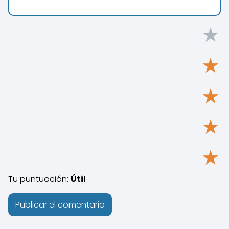
★
★
★
★
★
Tu puntuación:
Útil