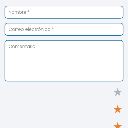
★
★
★