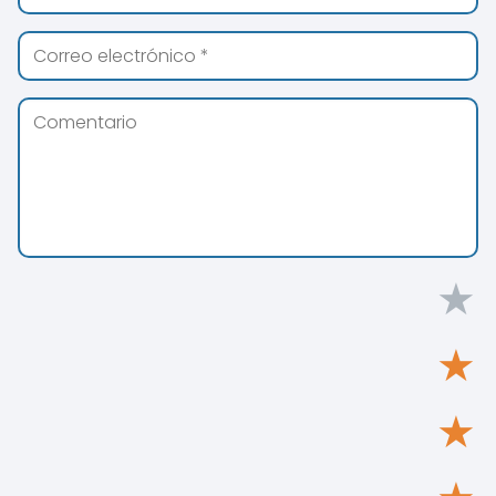
★
★
★