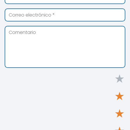
★
★
★