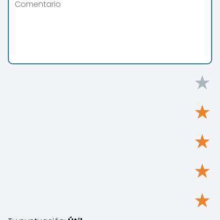
★
★
★
★
★