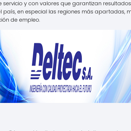
rvicio y con valores que garantizan resultados po
l país, en especial las regiones más apartadas, m
ción de empleo.