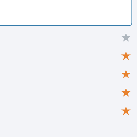
★
★
★
★
★