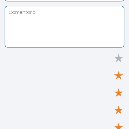
★
★
★
★
★