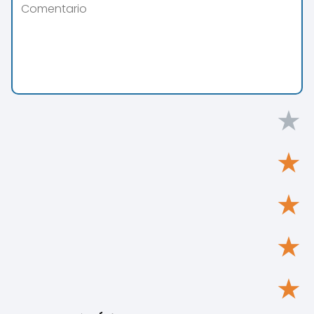
★
★
★
★
★