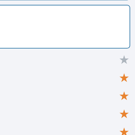
★
★
★
★
★