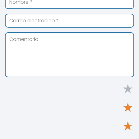
★
★
★