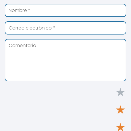
★
★
★